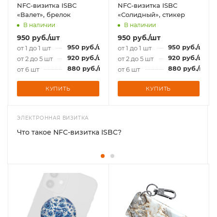
NFC-визитка ISBC
NFC-визитка ISBC
«Валет», брелок
«Солидный», стикер
В наличии
В наличии
950
руб.
/шт
950
руб.
/шт
950
руб.
/шт
950
руб.
/шт
от 1 до 1 шт
от 1 до 1 шт
920
руб.
/шт
920
руб.
/шт
от 2 до 5 шт
от 2 до 5 шт
880
руб.
/шт
880
руб.
/шт
от 6 шт
от 6 шт
КУПИТЬ
КУПИТЬ
ЭЛЕКТРОННАЯ ВИЗИТКА
Что такое NFC-визитка ISBC?