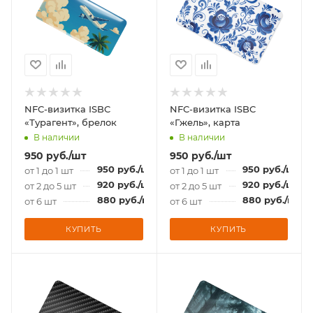
NFC-визитка ISBC
NFC-визитка ISBC
«Турагент», брелок
«Гжель», карта
В наличии
В наличии
950
руб.
/шт
950
руб.
/шт
950
руб.
/шт
950
руб.
/шт
от 1 до 1 шт
от 1 до 1 шт
920
руб.
/шт
920
руб.
/шт
от 2 до 5 шт
от 2 до 5 шт
880
руб.
/шт
880
руб.
/шт
от 6 шт
от 6 шт
КУПИТЬ
КУПИТЬ