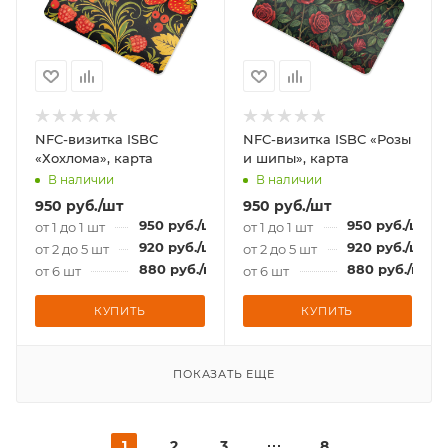
NFC-визитка ISBC
NFC-визитка ISBC «Розы
«Хохлома», карта
и шипы», карта
В наличии
В наличии
950
руб.
/шт
950
руб.
/шт
950
руб.
/шт
950
руб.
/шт
от 1 до 1 шт
от 1 до 1 шт
920
руб.
/шт
920
руб.
/шт
от 2 до 5 шт
от 2 до 5 шт
880
руб.
/шт
880
руб.
/шт
от 6 шт
от 6 шт
КУПИТЬ
КУПИТЬ
ПОКАЗАТЬ ЕЩЕ
1
2
3
8