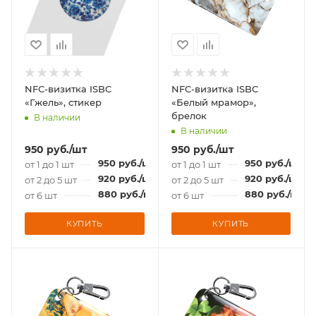
NFC-визитка ISBC
NFC-визитка ISBC
«Гжель», стикер
«Белый мрамор»,
брелок
В наличии
В наличии
950
руб.
/шт
950
руб.
/шт
950
руб.
/шт
950
руб.
/шт
от 1 до 1 шт
от 1 до 1 шт
920
руб.
/шт
920
руб.
/шт
от 2 до 5 шт
от 2 до 5 шт
880
руб.
/шт
880
руб.
/шт
от 6 шт
от 6 шт
КУПИТЬ
КУПИТЬ