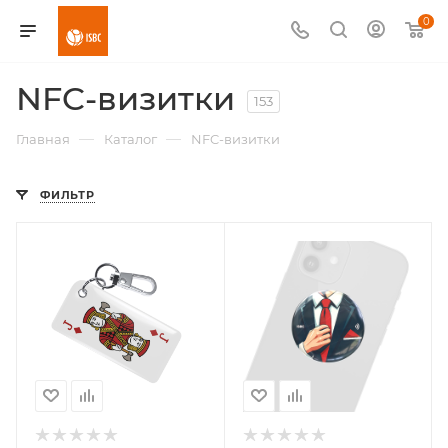
0
NFC-визитки
153
—
—
Главная
Каталог
NFC-визитки
ФИЛЬТР