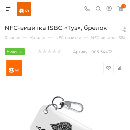
0
NFC-визитка ISBC «Туз», брелок
—
—
—
Главная
Каталог
NFC-визитки
NFC-визитка ISBC «
Новинка
Артикул:
006-64432