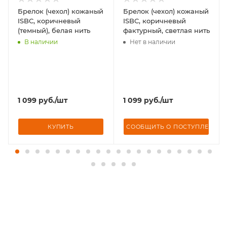
Брелок (чехол) кожаный
Брелок (чехол) кожаный
ISBC, коричневый
ISBC, коричневый
(темный), белая нить
фактурный, светлая нить
В наличии
Нет в наличии
1 099
руб.
/шт
1 099
руб.
/шт
НИИ
КУПИТЬ
СООБЩИТЬ О ПОСТУПЛЕНИИ