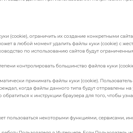
уки (cookie), ограничить их создание конкретными сайт
может в любой момент удалить файлы куки (cookie) с жес
руководство по использованию сайтов будут ограниченны
тепени контролировать большинство файлов куки (cookie
атически принимать файлы куки (cookie). Пользователь
реждал, когда файлы данного типа будут отправлены на 
 обратиться к инструкции браузера для того, чтобы узна
ожет пользоваться некоторыми функциями, сервисами, и
а работу Пользователя в Интернете. Если Пользователь 