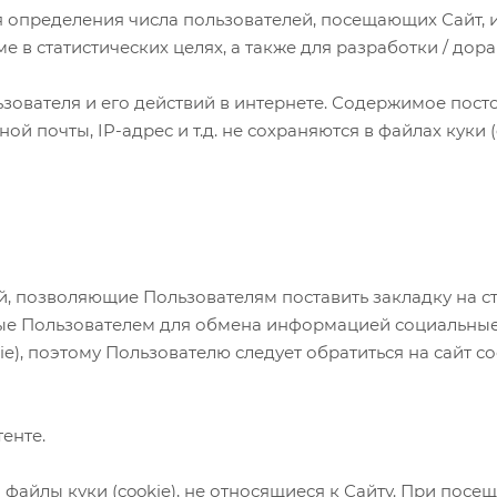
 определения числа пользователей, посещающих Сайт, 
 статистических целях, а также для разработки / дора
ователя и его действий в интернете. Содержимое посто
почты, IP-адрес и т.д. не сохраняются в файлах куки (c
, позволяющие Пользователям поставить закладку на с
ые Пользователем для обмена информацией социальные ме
ie), поэтому Пользователю следует обратиться на сайт 
тенте.
айлы куки (cookie), не относящиеся к Сайту. При посещ