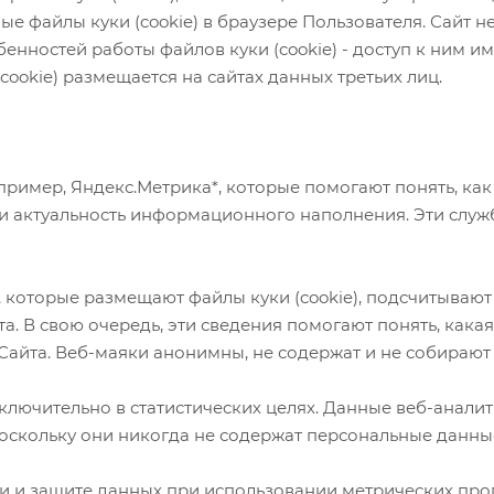
ые файлы куки (cookie) в браузере Пользователя. Сайт 
обенностей работы файлов куки (cookie) - доступ к ним и
ookie) размещается на сайтах данных третьих лиц.
ример, Яндекс.Метрика*, которые помогают понять, как
 и актуальность информационного наполнения. Эти слу
которые размещают файлы куки (cookie), подсчитывают
. В свою очередь, эти сведения помогают понять, кака
Сайта. Веб-маяки анонимны, не содержат и не собира
лючительно в статистических целях. Данные веб-аналит
 поскольку они никогда не содержат персональные данны
 и защите данных при использовании метрических прог