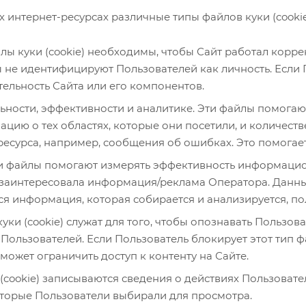
х интернет-ресурсах различные типы файлов куки (cookie
йлы куки (cookie) необходимы, чтобы Сайт работал корр
ы не идентифицируют Пользователей как личность. Если 
тельность Сайта или его компонентов.
льности, эффективности и аналитике. Эти файлы помогаю
ию о тех областях, которые они посетили, и количестве
есурса, например, сообщения об ошибках. Это помогает
 Эти файлы помогают измерять эффективность информаци
 заинтересовала информация/реклама Оператора. Данный
ся информация, которая собирается и анализируется, п
уки (cookie) служат для того, чтобы опознавать Пользо
ользователей. Если Пользователь блокирует этот тип фа
может ограничить доступ к контенту на Сайте.
 (cookie) записываются сведения о действиях Пользовате
которые Пользователи выбирали для просмотра.