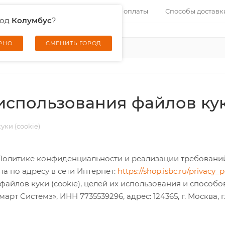
Контакты
Услуги
Способы оплаты
Способы доставк
род
Колумбус
?
ЕРНО
СМЕНИТЬ ГОРОД
спользования файлов куки
ки (cookie)
Политике конфиденциальности и реализации требований
а по адресу в сети Интернет:
https://shop.isbc.ru/privacy_p
йлов куки (cookie), целей их использования и способо
истемз», ИНН 7735539296, адрес: 124365, г. Москва, г. Зе