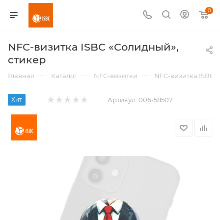
0
NFC-визитка ISBC «Солидный»,
стикер
—
—
—
Главная
Каталог
NFC-визитки
NFC-визитка ISBC «
Хит
Артикул:
006-58507