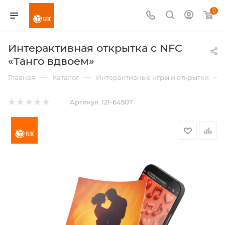
0
Интерактивная открытка с NFC
«Танго вдвоем»
—
—
—
Главная
Каталог
Интерактивные игры и открытки
Артикул:
121-64507