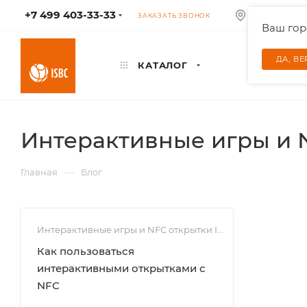
+7 499 403-33-33
КОЛУМБУС
ЗАКАЗАТЬ ЗВОНОК
Ваш го
ДА, В
КАТАЛОГ
Интерактивные игры и 
—
Главная
Блог
Интерактивные игры и NFC открытки ISBC
Как пользоваться
интерактивными открытками c
NFC