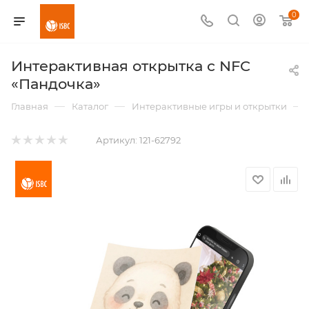
0
Интерактивная открытка с NFC
«Пандочка»
—
—
—
Главная
Каталог
Интерактивные игры и открытки
Артикул:
121-62792