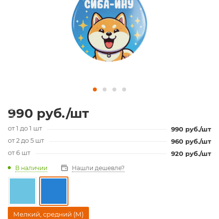
990
руб.
/шт
от 1 до 1 шт
990
руб.
/шт
от 2 до 5 шт
960
руб.
/шт
от 6 шт
920
руб.
/шт
В наличии
Нашли дешевле?
Мелкий, средний (М)