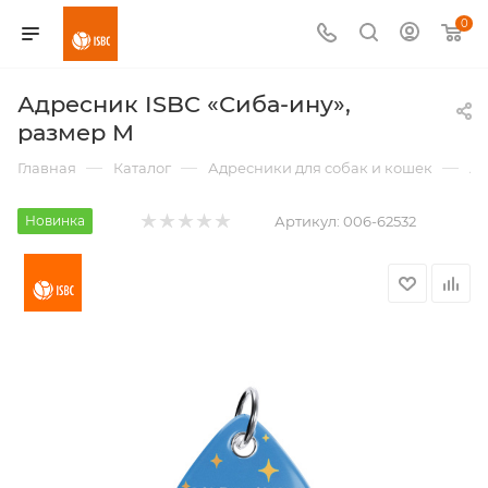
0
Адресник ISBC «Сиба-ину»,
размер M
—
—
—
Главная
Каталог
Адресники для собак и кошек
Ад
Новинка
Артикул:
006-62532