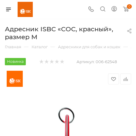
0
Адресник ISBC «СОС, красный»,
размер М
—
—
—
Главная
Каталог
Адресники для собак и кошек
Ад
Новинка
Артикул:
006-62548