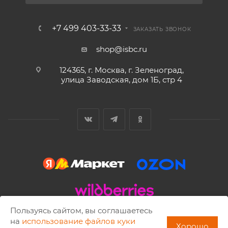
+7 499 403-33-33
ЗАКАЗАТЬ ЗВОНОК
shop@isbc.ru
124365, г. Москва, г. Зеленоград,
улица Заводская, дом 1Б, стр 4
Пользуясь сайтом, вы соглашаетесь
2002 - 2026 © ISBC. Copying of materials is allowed only with
на
использование файлов куки
Хорошо