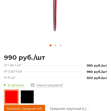
990
руб.
/шт
от 1 до 1 шт
990
руб.
/шт
от 2 до 5 шт
960
руб.
/шт
от 6 шт
920
руб.
/шт
В наличии
Нашли дешевле?
Мелкий, средний (М)
Средний, крупный (L)