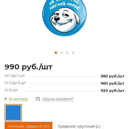
990
руб.
/шт
от 1 до 1 шт
990
руб.
/шт
от 2 до 5 шт
960
руб.
/шт
от 6 шт
920
руб.
/шт
В наличии
Нашли дешевле?
Мелкий, средний (М)
Средний, крупный (L)