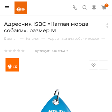
0
Адресник ISBC «Наглая морда
собаки», размер M
—
—
—
Главная
Каталог
Адресники для собак и кошек
Ад
Артикул:
006-59487