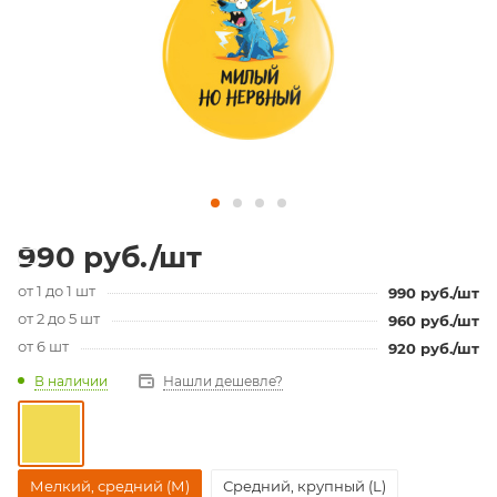
990
руб.
/шт
от 1 до 1 шт
990
руб.
/шт
от 2 до 5 шт
960
руб.
/шт
от 6 шт
920
руб.
/шт
В наличии
Нашли дешевле?
Мелкий, средний (М)
Средний, крупный (L)