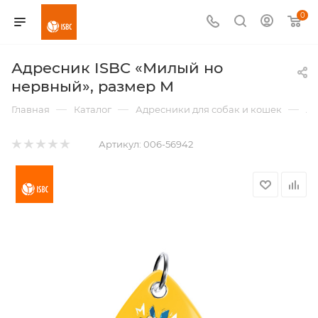
0
Адресник ISBC «Милый но
нервный», размер M
—
—
—
Главная
Каталог
Адресники для собак и кошек
Ад
Артикул:
006-56942