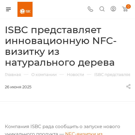
0
ISBC представляет
инновационную NFC-
визитку из
натурального дерева
—
—
—
Главная
О компании
Новости
ISBC представляет
26 июня 2025
Компания ISBC рада сообщить о запуске нового
уникального продукта —
NFC-визитки из