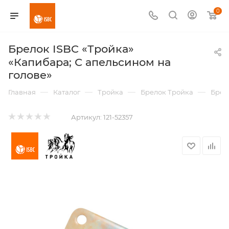
0
Брелок ISBC «Тройка»
«Капибара; С апельсином на
голове»
—
—
—
—
Главная
Каталог
Тройка
Брелок Тройка
Брел
Артикул:
121-52357