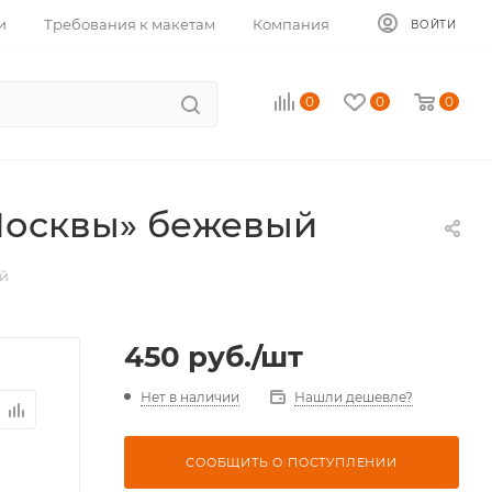
и
Требования к макетам
Компания
ВОЙТИ
0
0
0
 Москвы» бежевый
ый
450
руб.
/шт
Нет в наличии
Нашли дешевле?
СООБЩИТЬ О ПОСТУПЛЕНИИ