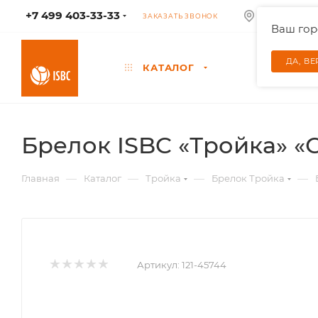
+7 499 403-33-33
КОЛУМБУС
ЗАКАЗАТЬ ЗВОНОК
Ваш го
ДА, В
КАТАЛОГ
Брелок ISBC «Тройка» 
—
—
—
—
Главная
Каталог
Тройка
Брелок Тройка
Артикул:
121-45744