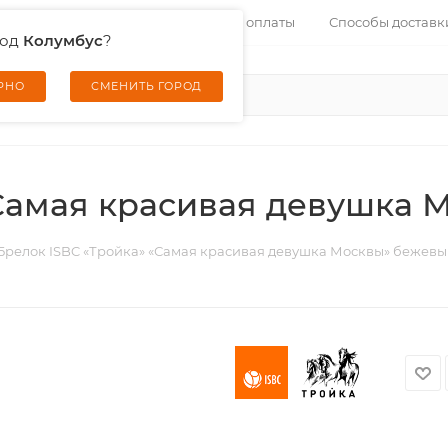
Контакты
Услуги
Способы оплаты
Способы доставк
род
Колумбус
?
ЕРНО
СМЕНИТЬ ГОРОД
«Самая красивая девушка
Брелок ISBC «Тройка» «Самая красивая девушка Москвы» бежев