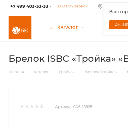
+7 499 403-33-33
КОЛУМБУС
ЗАКАЗАТЬ ЗВОНОК
Ваш го
ДА, В
КАТАЛОГ
Брелок ISBC «Тройка» «
—
—
—
—
Главная
Каталог
Тройка
Брелок Тройка
Артикул:
006-18825