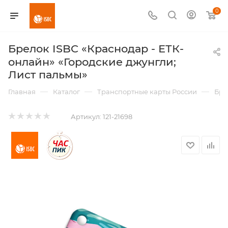
0
Брелок ISBC «Краснодар - ЕТК-
онлайн» «Городские джунгли;
Лист пальмы»
—
—
—
Главная
Каталог
Транспортные карты России
Бре
Артикул:
121-21698