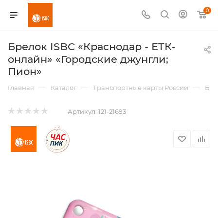
0
Брелок ISBC «Краснодар - ЕТК-
онлайн» «Городские джунгли;
Пион»
—
—
—
Главная
Каталог
Транспортные карты России
Бре
Артикул:
121-21693