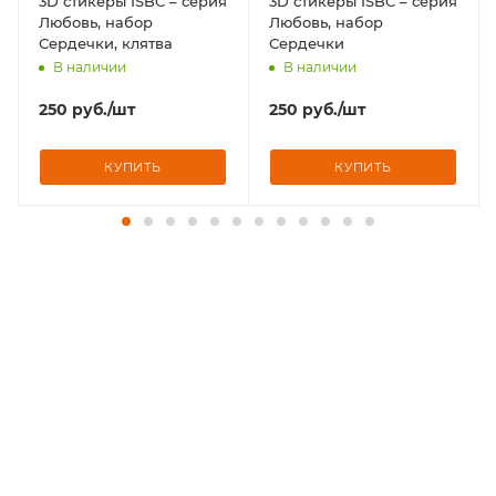
3D стикеры ISBC – серия
3D стикеры ISBC – серия
Любовь, набор
Любовь, набор
Сердечки, клятва
Сердечки
В наличии
В наличии
250
руб.
/шт
250
руб.
/шт
КУПИТЬ
КУПИТЬ