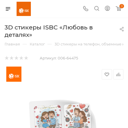
0
3D стикеры ISBC «Любовь в
деталях»
—
—
Главная
Каталог
3D стикеры на телефон, объемные н
Артикул:
006-64475