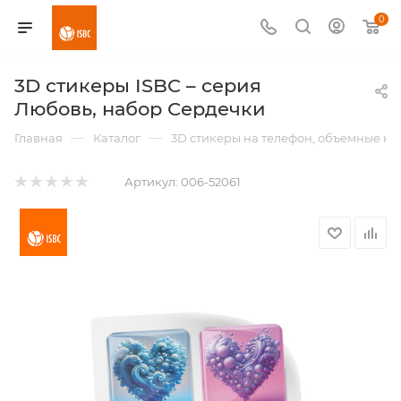
0
3D стикеры ISBC – серия
Любовь, набор Сердечки
—
—
Главная
Каталог
3D стикеры на телефон, объемные н
Артикул:
006-52061