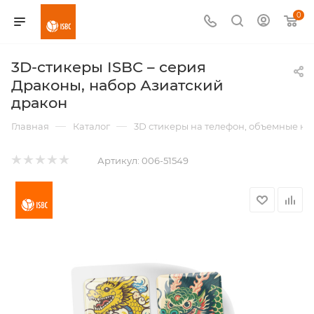
0
3D-стикеры ISBC – серия
Драконы, набор Азиатский
дракон
—
—
Главная
Каталог
3D стикеры на телефон, объемные н
Артикул:
006-51549