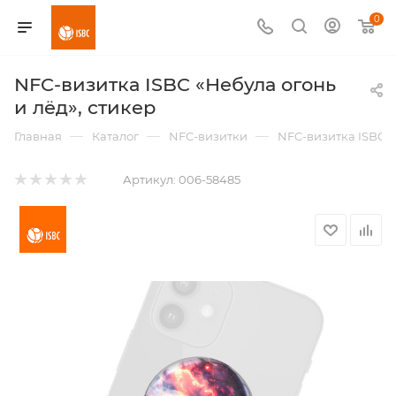
0
NFC-визитка ISBC «Небула огонь
и лёд», стикер
—
—
—
Главная
Каталог
NFC-визитки
NFC-визитка ISBC «
Артикул:
006-58485