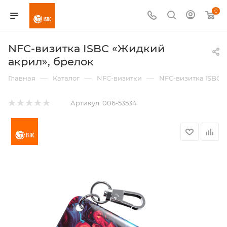
0
NFC-визитка ISBC «Жидкий
акрил», брелок
—
—
—
Главная
Каталог
NFC-визитки
NFC-визитка ISBC 
Артикул:
006-53534