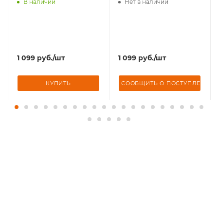
В наличии
Нет в наличии
1 099
руб.
/шт
1 099
руб.
/шт
НИИ
КУПИТЬ
СООБЩИТЬ О ПОСТУПЛЕНИИ