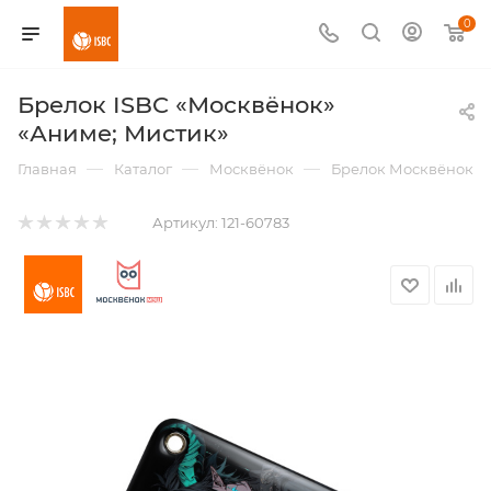
0
Брелок ISBC «Москвёнок»
«Аниме; Мистик»
—
—
—
Главная
Каталог
Москвёнок
Брелок Москвёнок
Артикул:
121-60783