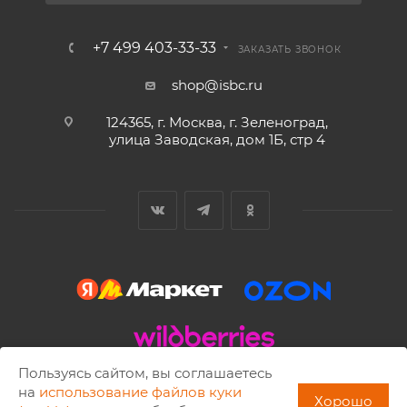
+7 499 403-33-33
ЗАКАЗАТЬ ЗВОНОК
shop@isbc.ru
124365, г. Москва, г. Зеленоград,
улица Заводская, дом 1Б, стр 4
Пользуясь сайтом, вы соглашаетесь
2002 - 2026 © ISBC. Copying of materials is allowed only with
на
использование файлов куки
Хорошо