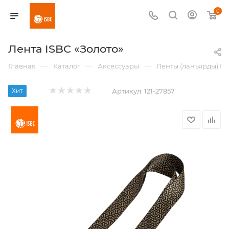
0
Лента ISBC «Золото»
—
—
—
Главная
Каталог
Аксессуары
Ленты (ланъярды) IS
Хит
Артикул:
121-27857