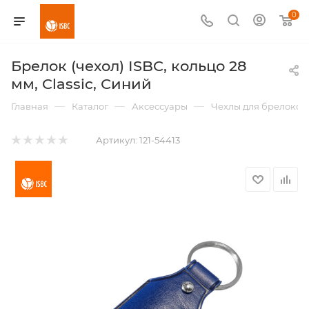
0
Брелок (чехол) ISBC, кольцо 28
мм, Classic, Синий
—
—
—
Главная
Каталог
Аксессуары
Чехлы для брелоков
Артикул:
121-54413