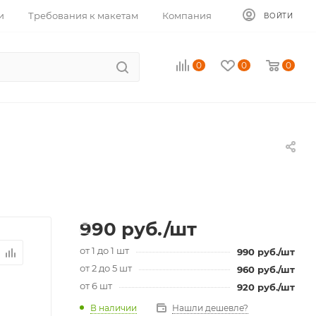
и
Требования к макетам
Компания
ВОЙТИ
0
0
0
990
руб.
/шт
от 1 до 1 шт
990
руб.
/шт
от 2 до 5 шт
960
руб.
/шт
от 6 шт
920
руб.
/шт
В наличии
Нашли дешевле?