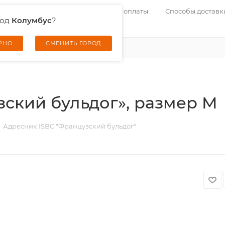
Контакты
Услуги
Способы оплаты
Способы доставк
род
Колумбус
?
ЕРНО
СМЕНИТЬ ГОРОД
ский бульдог», размер M
Адресник ISBC "Французский бульдог"