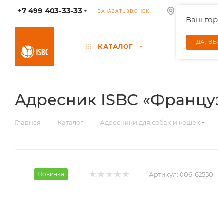
+7 499 403-33-33
КОЛУМБУС
ЗАКАЗАТЬ ЗВОНОК
Ваш го
ДА, В
КАТАЛОГ
Адресник ISBC «Француз
—
—
—
Главная
Каталог
Адресники для собак и кошек
Новинка
Артикул:
006-62550