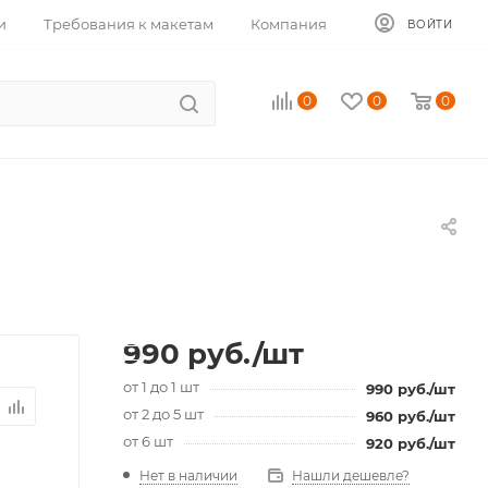
и
Требования к макетам
Компания
ВОЙТИ
0
0
0
990
руб.
/шт
от 1 до 1 шт
990
руб.
/шт
от 2 до 5 шт
960
руб.
/шт
от 6 шт
920
руб.
/шт
Нет в наличии
Нашли дешевле?