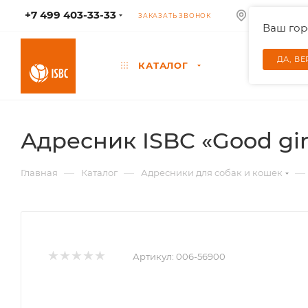
+7 499 403-33-33
КОЛУМБУС
ЗАКАЗАТЬ ЗВОНОК
Ваш го
ДА, В
КАТАЛОГ
Адресник ISBC «Good gir
—
—
—
Главная
Каталог
Адресники для собак и кошек
Артикул:
006-56900