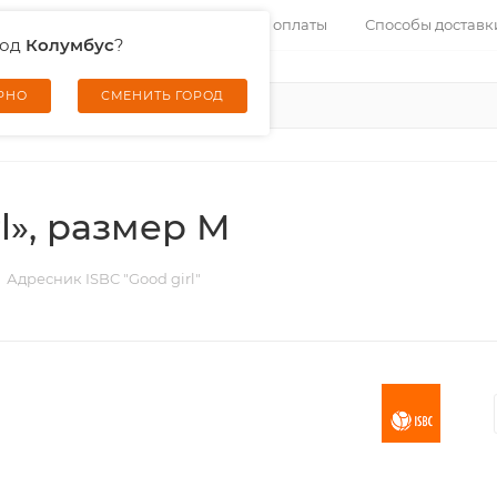
Контакты
Услуги
Способы оплаты
Способы доставк
род
Колумбус
?
ЕРНО
СМЕНИТЬ ГОРОД
l», размер M
Адресник ISBC "Good girl"