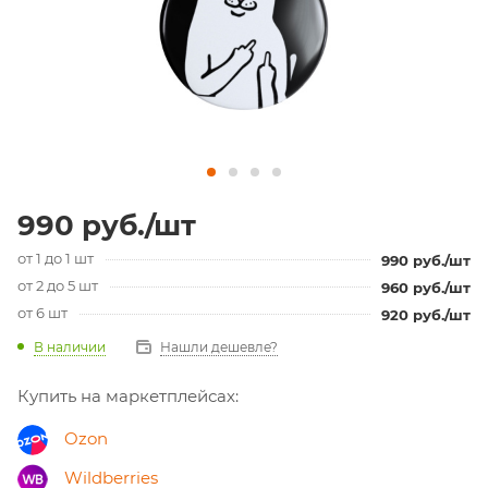
990
руб.
/шт
от 1 до 1 шт
990
руб.
/шт
от 2 до 5 шт
960
руб.
/шт
от 6 шт
920
руб.
/шт
В наличии
Нашли дешевле?
Купить на маркетплейсах:
Ozon
Wildberries